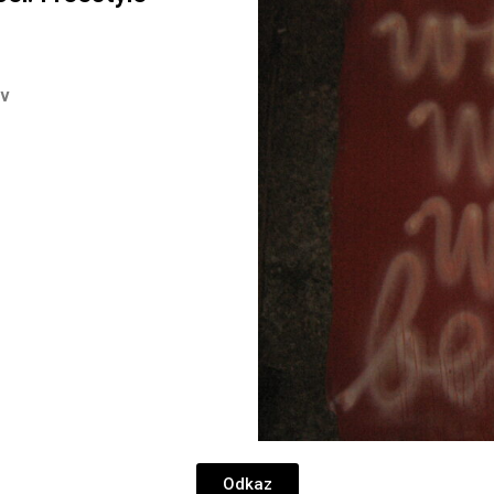
ov
Odkaz