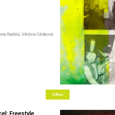
ta Radišić, Viktória Citráková
Odkaz
el: Freestyle