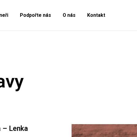
neři
Podpořte nás
O nás
Kontakt
avy
a – Lenka