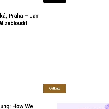
ká, Praha – Jan
ěl zabloudit
Odkaz
Jung: How We